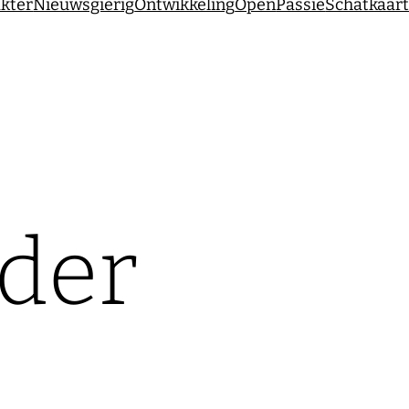
kter
Nieuwsgierig
Ontwikkeling
Open
Passie
Schatkaar
der