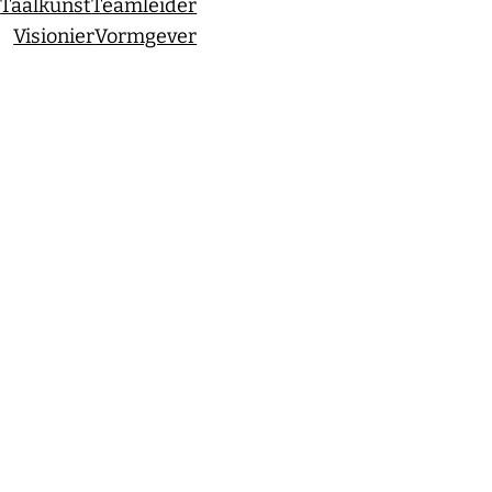
t
Taalkunst
Teamleider
Visionier
Vormgever