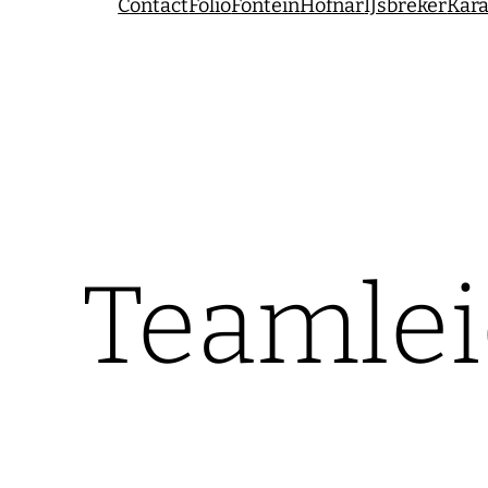
Contact
Folio
Fontein
Hofnar
IJsbreker
Kara
Teamlei