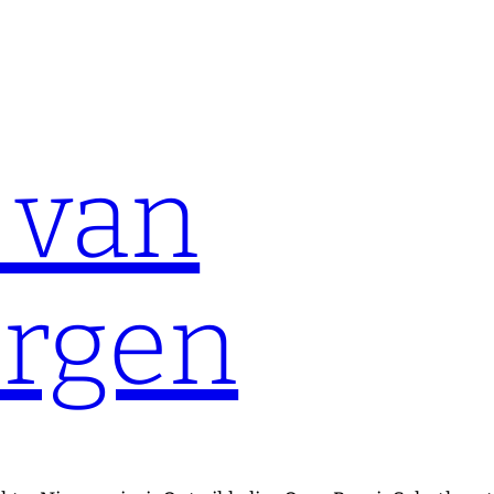
 van
ergen