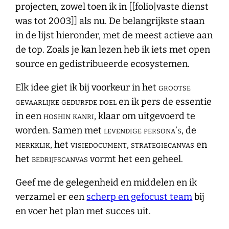
projecten, zowel toen ik in [[folio|vaste dienst
was tot 2003]] als nu. De belangrijkste staan
in de lijst hieronder, met de meest actieve aan
de top. Zoals je kan lezen heb ik iets met open
source en gedistribueerde ecosystemen.
Elk idee giet ik bij voorkeur in het
grootse
gevaarlijke gedurfde doel
en ik pers de essentie
in een
hoshin kanri
, klaar om uitgevoerd te
worden. Samen met
levendige persona’s
, de
merkklik
, het
visiedocument
,
strategiecanvas
en
het
bedrijfscanvas
vormt het een geheel.
Geef me de gelegenheid en middelen en ik
verzamel er een
scherp en gefocust team
bij
en voer het plan met succes uit.