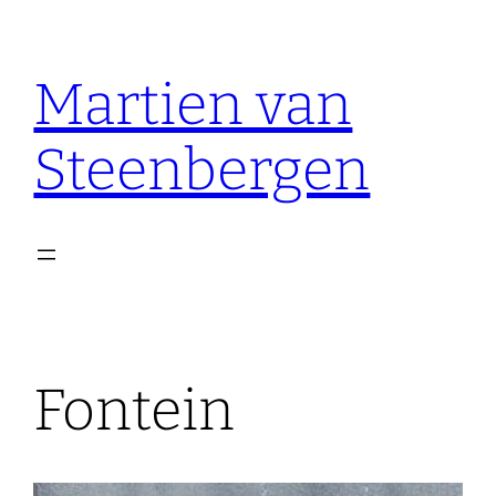
Ga
naar
Martien van
de
inhoud
Steenbergen
Fontein